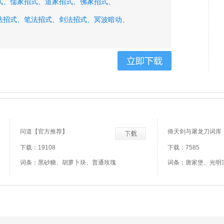
式、
儒家招式、
道家招式、
佛家招式、
法招式、
笔法招式、
剑法招式、
冥波暗动、
问道【官方推荐】
倚天剑与屠龙刀词库
下载：19108
下载：7585
词条：黑砂糖、胡萝卜块、普通玫瑰
词条：唐家堡、光明