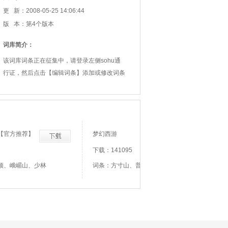
更 新：2008-05-25 14:06:44
版 本：第4个版本
词库简介：
该词库词条正在征集中，请登录左侧sohu通
行证，然后点击【编辑词条】添加或修改词条
【官方推荐】
梦幻西游
下载：141095
顶、峨嵋山、少林
词条：方寸山、普陀山、魔王寨、强身术