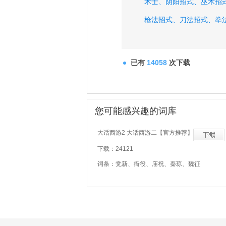
术士、
阴阳招式、
巫术招
枪法招式、
刀法招式、
拳
已有
14058
次下载
您可能感兴趣的词库
大话西游2 大话西游二【官方推荐】
下载：24121
词条：觉新、衙役、庙祝、秦琼、魏征