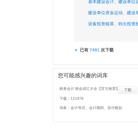
基本建设会计、
建设单位
建设单位资金运动、
建设
设备投资核算、
转出投资
其他拨款核算、
统借统还
周转借款核算、
国内储备
已有
7491
次下载
企业债券资金核算、
进口
您可能感兴趣的词库
财务会计 财会词汇大全【官方推荐】
下载：121978
词条：会计等式、会计期间、应付账款