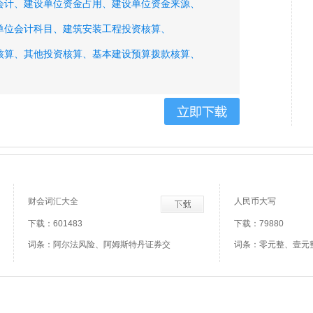
会计、
建设单位资金占用、
建设单位资金来源、
单位会计科目、
建筑安装工程投资核算、
核算、
其他投资核算、
基本建设预算拨款核算、
投资借款核算、
基本建设投资借款核算、
借款核算、
自筹基本建设资金拨款核算、
设备转帐拨款核算、
财会词汇大全
人民币大写
下载：601483
下载：79880
词条：阿尔法风险、阿姆斯特丹证券交
词条：零元整、壹元