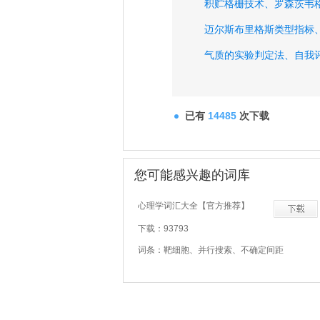
积贮格栅技术、
罗森茨韦
迈尔斯布里格斯类型指标
气质的实验判定法、
自我
人格评价、
型人格、
强迫
依赖性人格、
环性人格、
已有
14485
次下载
您可能感兴趣的词库
心理学词汇大全【官方推荐】
下载：93793
词条：靶细胞、并行搜索、不确定间距