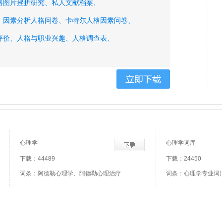
格图片挫折研究、
私人文献档案、
、
因素分析人格问卷、
卡特尔人格因素问卷、
评价、
人格与职业兴趣、
人格调查表、
性人格、
偏执性人格、
被动攻击性人格、
戏剧人格、
多重人格、
心理学
心理学词库
下载：44489
下载：24450
词条：阿德勒心理学、阿德勒心理治疗
词条：心理学专业词