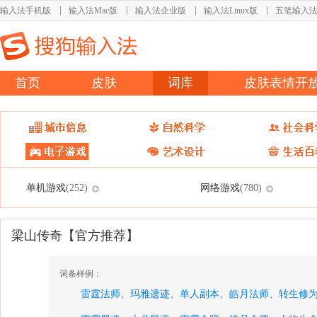
输入法手机版
输入法Mac版
输入法企业版
输入法Linux版
五笔输入
首页
皮肤
词库
皮肤表情开
单机游戏
网络游戏
(252)
(780)
梁山传奇【官方推荐】
词条样例：
雷霆法师、
玛雅遗迹、
单人副本、
皓月法师、
转生修