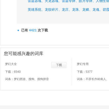
雷霆器魂、
火龙器魂、
雷霆令牌、
皓月令牌、
人物生
英雄系统、
龙纹碎片、
龙庄、
龙珠、
龙鳞、
龙魂、
碧
已有
4421
次下载
您可能感兴趣的词库
梦幻大全
梦幻专用
下载：6540
下载：5377
词条：梦幻西游、搜狗、搜狗拼音
词条：不辞长作岭南人、