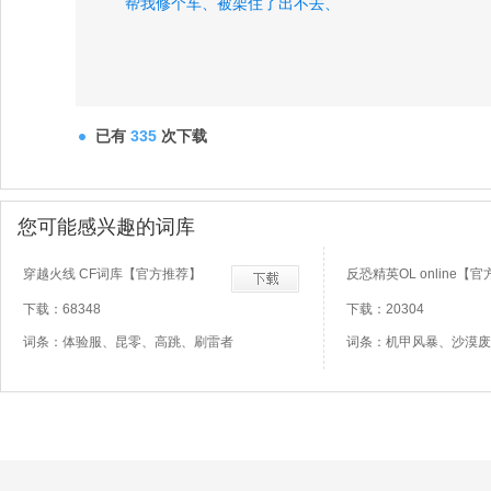
帮我修个车、
被架住了出不去、
已有
335
次下载
您可能感兴趣的词库
穿越火线 CF词库【官方推荐】
反恐精英OL online【
下载：68348
下载：20304
词条：体验服、昆零、高跳、刷雷者
词条：机甲风暴、沙漠废