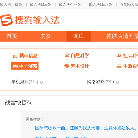
输入法手机版
输入法Mac版
输入法企业版
输入法Linux版
五笔输入
首页
皮肤
词库
皮肤表情开
单机游戏
网络游戏
(252)
(779)
战雷快捷句
词条样例：
国际悲歌歌一曲、
狂飙为我从天落、
注意标点处敌人