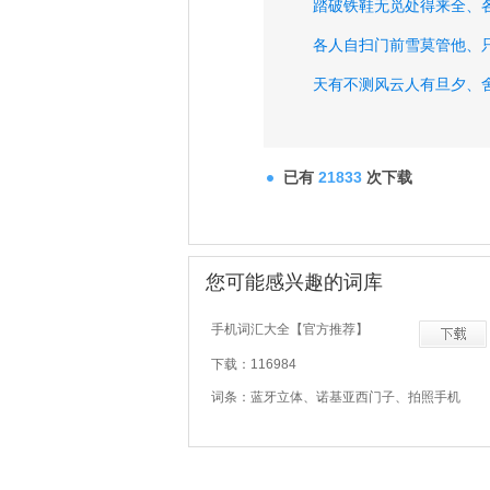
踏破铁鞋无觅处得来全、
各人自扫门前雪莫管他、
天有不测风云人有旦夕、
拳头上立得人胳膊上走、
鸡犬之声相闻老死不相、
已有
21833
次下载
学然后知不足教然后知、
朱门酒肉臭路有冻死骨、
您可能感兴趣的词库
只听楼梯响不见人下来、
在人矮檐下怎敢不低头、
手机词汇大全【官方推荐】
下载：116984
词条：蓝牙立体、诺基亚西门子、拍照手机