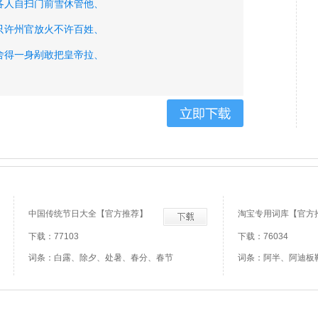
各人自扫门前雪休管他、
只许州官放火不许百姓、
舍得一身剐敢把皇帝拉、
即以其人之道还治其人、
以其人之道还治其人之、
明察秋毫之末而不见舆、
只要功夫深铁杵磨成针、
知之为知之不知为不知、
中国传统节日大全【官方推荐】
淘宝专用词库【官方
下载：77103
下载：76034
词条：白露、除夕、处暑、春分、春节
词条：阿半、阿迪板