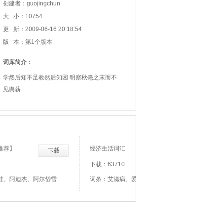
创建者：guojingchun
大 小：10754
更 新：2009-06-16 20:18:54
版 本：第1个版本
词库简介：
学然后知不足教然后知困 明察秋毫之末而不
见舆薪
推荐】
经济生活词汇
下载：63710
鞋、阿迪杰、阿尔岱雪
词条：艾滋病、爱丽舍宫、安居工程