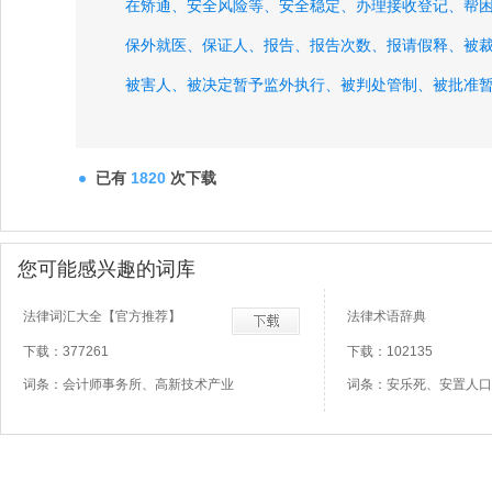
在矫通、
安全风险等、
安全稳定、
办理接收登记、
帮
保外就医、
保证人、
报告、
报告次数、
报请假释、
被
被害人、
被决定暂予监外执行、
被判处管制、
被批准
被宣告缓刑、
本人签名、
已有
1820
次下载
您可能感兴趣的词库
法律词汇大全【官方推荐】
法律术语辞典
下载：377261
下载：102135
词条：会计师事务所、高新技术产业
词条：安乐死、安置人口