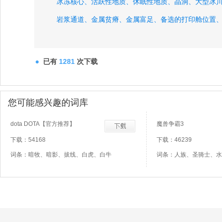
冰冻核心、
活跃性地质、
休眠性地质、
晶洞、
大型冰
岩浆通道、
金属贫瘠、
金属富足、
备选的打印舱位置
地下海洋、
火山活跃、
冰冻之友、
已有
1281
次下载
您可能感兴趣的词库
dota DOTA【官方推荐】
魔兽争霸3
下载：54168
下载：46239
词条：暗牧、暗影、拔线、白虎、白牛
词条：人族、圣骑士、水