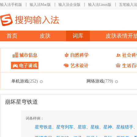
输入法手机版
输入法Mac版
输入法企业版
输入法Linux版
五笔输入
首页
皮肤
词库
皮肤表情开
单机游戏
网络游戏
(252)
(779)
崩坏星穹铁道
词条样例：
星穹铁道、
星穹列车、
星琼、
星核、
星神、
星核猎手