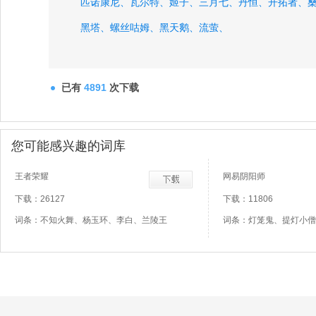
匹诺康尼、
瓦尔特、
姬子、
三月七、
丹恒、
开拓者、
黑塔、
螺丝咕姆、
黑天鹅、
流萤、
已有
4891
次下载
您可能感兴趣的词库
王者荣耀
网易阴阳师
下载：26127
下载：11806
词条：不知火舞、杨玉环、李白、兰陵王
词条：灯笼鬼、提灯小僧