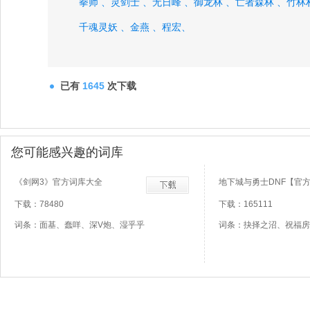
拳师 、
灵剑士 、
无日峰 、
御龙林 、
亡者森林 、
竹林
千魂灵妖 、
金燕 、
程宏、
已有
1645
次下载
您可能感兴趣的词库
《剑网3》官方词库大全
地下城与勇士DNF【官
下载：78480
下载：165111
词条：面基、蠢咩、深V炮、湿乎乎
词条：抉择之沼、祝福房