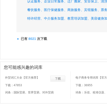
认证服务、
企业日常服务、
迁厂搬家、
安全保卫、
清
餐饮服务、
医疗保健服务、
商旅服务、
宾馆服务、
票
特许经营、
中介服务加盟、
教育培训加盟、
美容健身
餐饮娱乐加盟、
零售、
百货、
超市加盟、
已有
8021
次下载
您可能感兴趣的词库
外贸词汇大全【官方推荐】
电子商务专用词库【官方
下载：47853
下载：36955
词条：国际贸易、世界贸易、对外贸易
词条：乐伎、校准仪器、