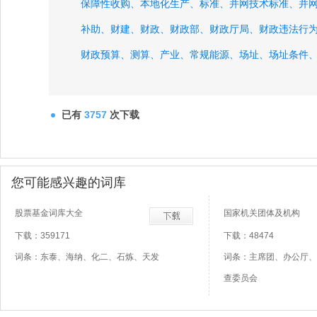
保障性收购、
本地化生产、
标准、
并网技术标准、
并
补助、
财建、
财政、
财政部、
财政厅局、
财政违法行
财政预算、
测算、
产业、
常规能源、
场址、
场址条件
已有
3757
次下载
您可能感兴趣的词库
股票基金词库大全
国家机关团体及机构
下载：359171
下载：48474
词条：东泰、海纳、化二、石炼、天发
词条：主席团、办公厅、
查委员会