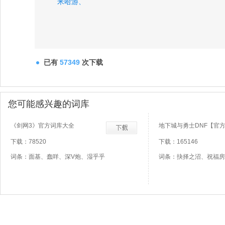
米哈游、
已有
57349
次下载
您可能感兴趣的词库
《剑网3》官方词库大全
地下城与勇士DNF【官
下载：78520
下载：165146
词条：面基、蠢咩、深V炮、湿乎乎
词条：抉择之沼、祝福房