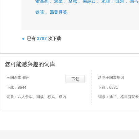
诸葛亮 、
观星 、
空城 、
蜀赵云 、
龙胆 、
涯角 、
蜀马
铁骑 、
蜀黄月英、
已有
3797
次下载
您可能感兴趣的词库
三国杀常用语
洛克王国常用词
下载：8644
下载：6531
词条：八人争军、国战、标风、双内
词条：迪兰、格里芬院长