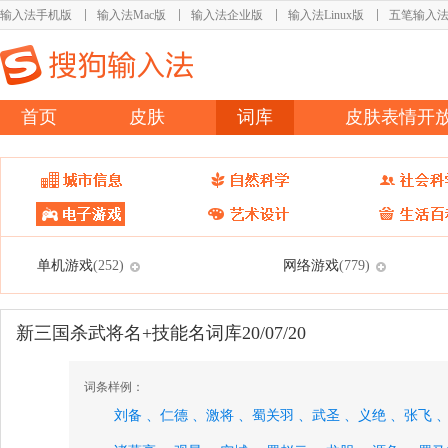
输入法手机版
输入法Mac版
输入法企业版
输入法Linux版
五笔输入
首页
皮肤
词库
皮肤表情开
单机游戏
网络游戏
(252)
(779)
新三国杀武将名+技能名词库20/07/20
词条样例：
刘备 、
仁德 、
激将 、
蜀关羽 、
武圣 、
义绝 、
张飞 