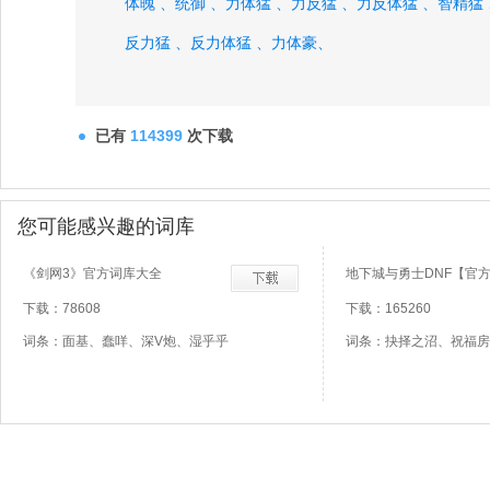
体魄 、
统御 、
力体猛 、
力反猛 、
力反体猛 、
智精猛 
反力猛 、
反力体猛 、
力体豪、
已有
114399
次下载
您可能感兴趣的词库
《剑网3》官方词库大全
地下城与勇士DNF【官
下载：78608
下载：165260
词条：面基、蠢咩、深V炮、湿乎乎
词条：抉择之沼、祝福房