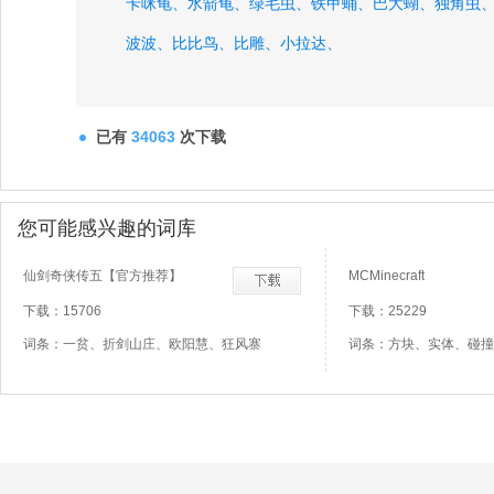
卡咪龟、
水箭龟、
绿毛虫、
铁甲蛹、
巴大蝴、
独角虫
波波、
比比鸟、
比雕、
小拉达、
已有
34063
次下载
您可能感兴趣的词库
仙剑奇侠传五【官方推荐】
MCMinecraft
下载：15706
下载：25229
词条：一贫、折剑山庄、欧阳慧、狂风寨
词条：方块、实体、碰撞