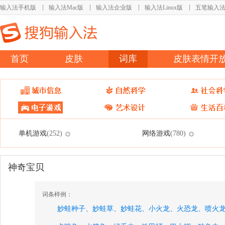
输入法手机版
输入法Mac版
输入法企业版
输入法Linux版
五笔输入
首页
皮肤
词库
皮肤表情开
单机游戏
网络游戏
(252)
(780)
神奇宝贝
词条样例：
妙蛙种子、
妙蛙草、
妙蛙花、
小火龙、
火恐龙、
喷火