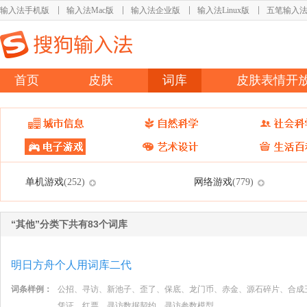
输入法手机版
输入法Mac版
输入法企业版
输入法Linux版
五笔输入
首页
皮肤
词库
皮肤表情开
单机游戏
网络游戏
(252)
(779)
“其他”分类下共有83个词库
明日方舟个人用词库二代
词条样例：
公招、寻访、新池子、歪了、保底、龙门币、赤金、源石碎片、合成
凭证、红票、寻访数据契约、寻访参数模型