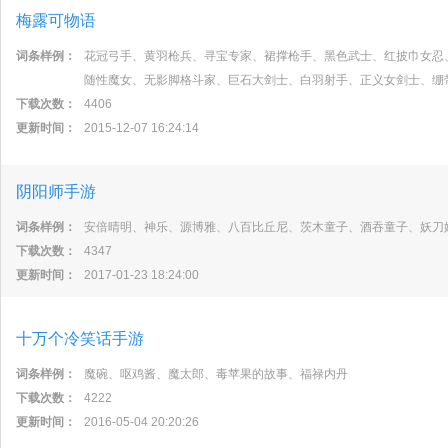
梅露可物语
词条样例：
花冠弓手、黄羽枪兵、寻宝专家、裙撑枪手、黑色武士、红披巾女忍
随性魔女、无影脚格斗家、巨石大剑士、白羽射手、正义女剑士、绷
下载次数：
4406
更新时间：
2015-12-07 16:24:14
阴阳师手游
词条样例：
安倍晴明、神乐、源博雅、八百比丘尼、茨木童子、酒吞童子、妖刀
下载次数：
4347
更新时间：
2017-01-23 18:24:00
十万个冷笑话手游
词条样例：
魔碗、呕鸡酱、魔太郎、毒苹果的故事、福禄内丹
下载次数：
4222
更新时间：
2016-05-04 20:20:26