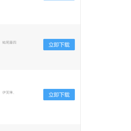
、鲶尾藤四
、伊芙琳、