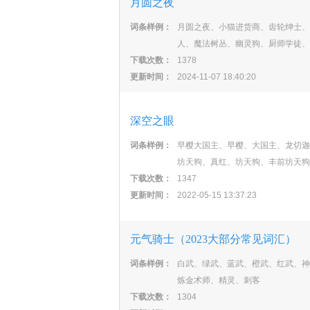
月圆之夜
词条样例：
月圆之夜、小猫进货商、齿轮绅士、
人、魔法树丛、幽灵狗、厨师学徒、
下载次数：
1378
更新时间：
2024-11-07 18:40:20
深空之眼
词条样例：
早樱大国主、早樱、大国主、龙切迦
坊天狗、真红、坊天狗、丰前坊天狗
下载次数：
1347
更新时间：
2022-05-15 13:37:23
元气骑士（2023大部分常见词汇）
词条样例：
白武、绿武、蓝武、橙武、红武、神
炼金术师、精灵、刺客
下载次数：
1304