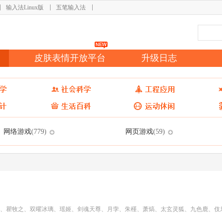
输入法Linux版
五笔输入法
皮肤表情开放平台
升级日志
网络游戏
网页游戏
(779)
(59)
、瞿牧之、双曜冰璃、瑶姬、剑魂天尊、月孛、朱槿、萧熇、太玄灵狐、九色鹿、伎