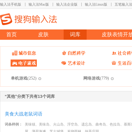
输入法手机版
输入法Mac版
输入法企业版
输入法Linux版
五笔输入
首页
皮肤
词库
皮肤表情开
单机游戏
网络游戏
(252)
(779)
“其他”分类下共有13个词库
美食大战老鼠词语
词条样例：
美味镇、美味岛、火山岛、浮空岛、遗忘岛、曲奇岛、色拉岛、慕斯
屋、薄荷海滩、芝士城堡、炭烧雨林、抹茶庄园