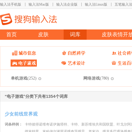
输入法手机版
输入法Mac版
输入法企业版
输入法Linux版
五笔输入
首页
皮肤
词库
皮肤表情开
单机游戏
网络游戏
(252)
(780)
“电子游戏”分类下共有1354个词库
少女前线世界观
词条样例：
卡特彼得诺维奇诺伊施塔特、卡特、新苏维埃共和国联盟、叶戈尔阿
德米特里、米哈伊尔谢苗诺维奇茨维贡、老米沙、维克多巴甫洛维奇