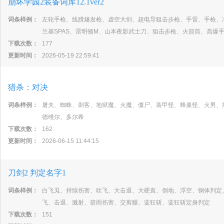
崩坏学园2装备词库12.1ver2
词条样例：
左轮手枪、线膛燧发枪、虚空大剑、超电导狙击步枪、手雷、手枪、
兰基SPAS、雷明顿M、山本夜影武士刀、狙击步枪、火箭筒、高爆
下载次数：
177
更新时间：
2026-05-19 22:59:41
猎杀：对决
词条样例：
屠夫、蜘蛛、刺客、地狱魔、火魔、僵尸、装甲怪、蜂巢怪、火男、
德维尔、多尔希
下载次数：
162
更新时间：
2026-06-15 11:44:15
刀剑2 判定名字1
词条样例：
白飞刄、持续伤害、吹飞、大击退、大硬直、倒地、浮空、钢体判定
飞、击退、溅射、箭雨伤害、交剪腿、蓝狂斩、蓝狂斩定身判定
下载次数：
151