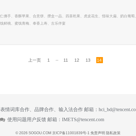
仁佛手、香酥苹果、合意饼、攒盒一品、四喜乾果、虎皮花生、怪味大扁、奶白葡萄
饯鲜桃、蜜饯青梅、奉香上寿、古乐伴宴
...
上一页
1
11
12
13
14
表情词库合作、品牌合作、输入法合作 邮箱：
hci_bd@tencent.c
使用问题用户反馈 邮箱：
IMETS@tencent.com
© 2026 SOGOU.COM
京ICP备11001839号-1
免责声明
隐私政策