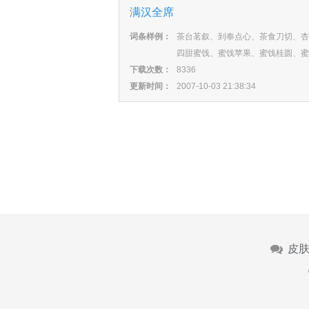
满汉全席
词条样例：
茶台茗叙、到奉点心、茶食刀切、杏
四甜蜜饯、蜜饯苹果、蜜饯桂圆、蜜
下载次数：
8336
更新时间：
2007-10-03 21:38:34
皮肤