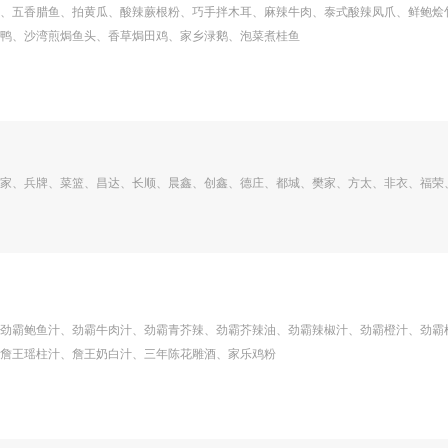
、五香腊鱼、拍黄瓜、酸辣蕨根粉、巧手拌木耳、麻辣牛肉、泰式酸辣凤爪、鲜鲍烩
鸭、沙湾煎焗鱼头、香草焗田鸡、家乡渌鹅、泡菜煮桂鱼
家、兵牌、菜篮、昌达、长顺、晨鑫、创鑫、德庄、都城、樊家、方太、非衣、福荣
劲霸鲍鱼汁、劲霸牛肉汁、劲霸青芥辣、劲霸芥辣油、劲霸辣椒汁、劲霸橙汁、劲霸
詹王瑶柱汁、詹王奶白汁、三年陈花雕酒、家乐鸡粉