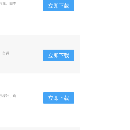
竹花、四季
、富得
柠檬汁、詹