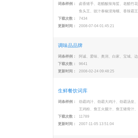
词条样例：
卤香猪手、老醋酸辣海蜇、老醋竹花
鱼头王、豉汁泰椒浸海螺、香辣霸王
下载次数：
7434
更新时间：
2008-07-04 01:45:21
调味品品牌
词条样例：
阿诚、爱味、奥润、白家、宝城、边
下载次数：
9641
更新时间：
2008-02-24 09:48:25
生鲜餐饮词库
词条样例：
劲霸鸡汁、劲霸大鸡汁、劲霸汤皇、
王鸡粉、詹王火腿汁、詹王猪骨汁、
下载次数：
11789
更新时间：
2007-11-05 13:51:04