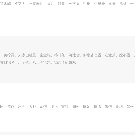
红酒醋、双立人、日本酱油、鱼汁、鳕鱼、三文鱼、扒板、牛里脊、里脊、清酒、干
、美柠露、人参山楂晶、宝宝福、柿叶茶、河北省、御泉杏仁露、还童茶、酸枣露、
古自治区、辽宁省、八王寺汽水、汤岗子矿泉水
氏、超益、思朗、大朴、多佳、飞飞、富得、国树、国足、国脚、果佳、豪坊、黑松