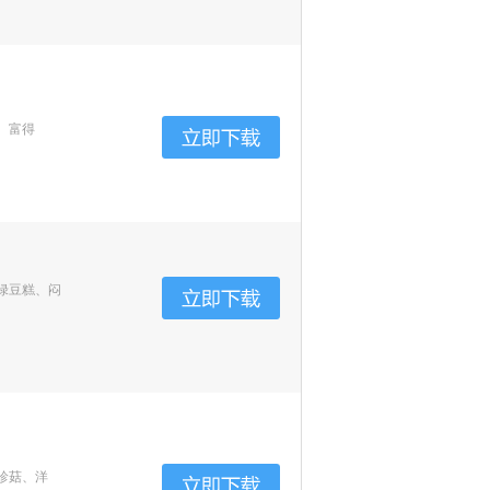
、富得
绿豆糕、闷
珍菇、洋