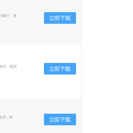
柠檬汁、詹
美的、园润
鱼类、虾