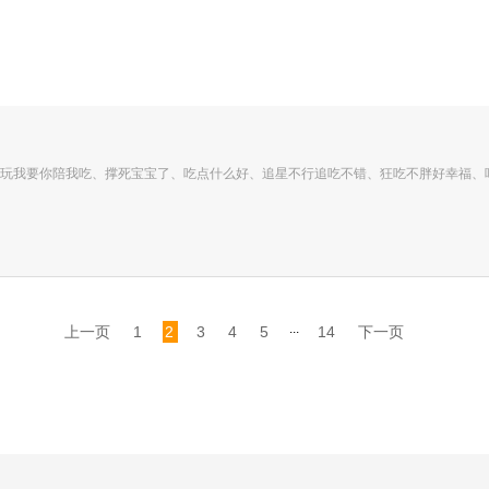
玩我要你陪我吃、撑死宝宝了、吃点什么好、追星不行追吃不错、狂吃不胖好幸福、
...
上一页
1
2
3
4
5
14
下一页