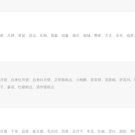
家、兵牌、菜篮、昌达、长顺、晨鑫、创鑫、德庄、都城、樊家、方太、非衣、福荣
月饼、自来红月饼、自来白月饼、正明斋糕点、小桃酥、茯苓饼、芙蓉糕、萨其玛、
子、蓼花、红楼糕点、清华斋糕点
豆腐、千张、蒜苗、板豆腐、毛豆结、茼蒿、豆付干、冬瓜、红椒、茭白、面筋、秀