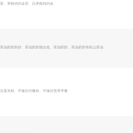
茶、茅根鸡内金茶、白茅根鸡内金
茶油奶奶热炒、茶油奶奶烟点低、茶油奶奶、茶油奶奶有机山茶油
豆薏米粉、芊臻坊代餐粉、芊臻坊营养早餐