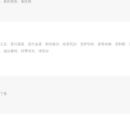
、菊苣根茶、菊苣根
土豆、亚什基诺、亚什金诺、耶夫格沙、哈里托沙、克罗坎特、诺塔布姆、尼利斯、
、福尔赛特、邦季河马、泽菲尔
丁香