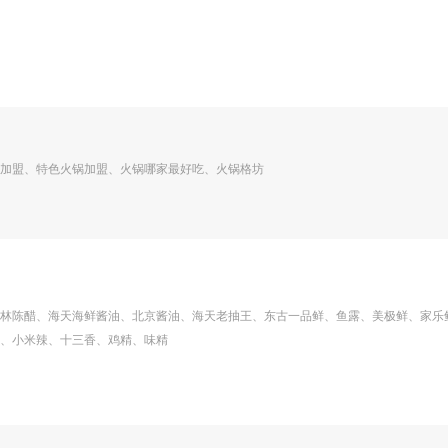
加盟、特色火锅加盟、火锅哪家最好吃、火锅格坊
林陈醋、海天海鲜酱油、北京酱油、海天老抽王、东古一品鲜、鱼露、美极鲜、家乐
、小米辣、十三香、鸡精、味精