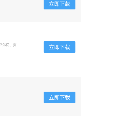
亚尔切、贾