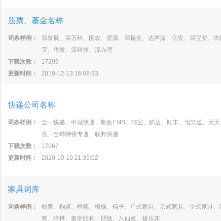
股票、基金名称
词条样例：
深发展、深万科、国农、星源、深振业、达声深、亿安、深宝安、华
宝、华发、深科技、深赤湾
下载次数：
17299
更新时间：
2010-12-13 16:08:33
快递公司名称
词条样例：
全一快递、中城快递、邮政EMS、邮宝、韵达、顺丰、宅急送、天
流、全球特快专递、联邦快递
下载次数：
17067
更新时间：
2020-10-10 21:35:02
家具词库
词条样例：
攲案、栒虡、桯凳、楎椸、槅子、广式家具、京式家具、宁式家具、
凳、暗榫、案型结构、凹线、八仙桌、拔步床