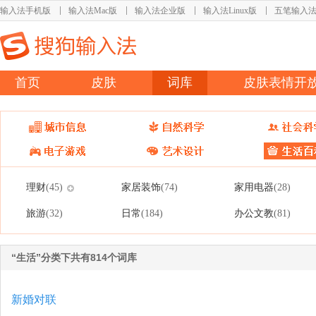
输入法手机版
输入法Mac版
输入法企业版
输入法Linux版
五笔输入
首页
皮肤
词库
皮肤表情开
理财
家居装饰
家用电器
(45)
(74)
(28)
旅游
日常
办公文教
(32)
(184)
(81)
“生活”分类下共有814个词库
新婚对联