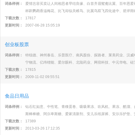
词条样例：
爱情岂容买卖让人间相思者早结良缘、白首齐眉鸳鸯比翼、百年恩爱
杯斟鹦鹉香溢梅花、比飞却似关睢鸟、比翼鸟双飞四化途中、碧岸雨
下载次数：
17817
更新时间：
2007-06-28 15:05:19
创业板股票
词条样例：
特锐德、神州泰岳、乐普医疗、南风股份、探路者、莱美药业、汉威
宁物流、亿纬锂能、爱尔眼科、北陆药业、网宿科技、中元华电、硅
下载次数：
17815
更新时间：
2009-11-02 09:55:51
食品日用品
词条样例：
钻石红如意、中性笔、青稞蛋卷、吸吸果冻、吹风机、果冻、酷溜、
斯棒棒糖、阿尔卑斯糖、爱家清新剂、安儿乐纸尿裤、安尔乐护垫、
下载次数：
17389
更新时间：
2013-03-26 17:12:35