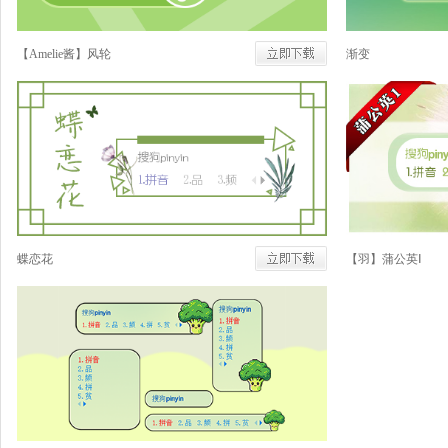
【Amelie酱】风轮
渐变
蝶恋花
【羽】蒲公英Ⅰ