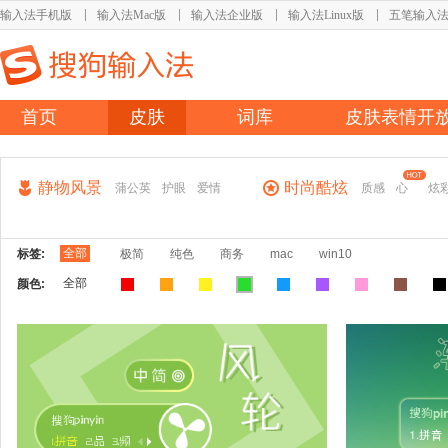
输入法手机版
输入法Mac版
输入法企业版
输入法Linux版
五笔输入
首页
皮肤
词库
皮肤表情开
静物风景
时尚酷炫
蒲公英
护眼
爱情
质感
心
炫
全部
标签:
极简
纯色
商务
mac
win10
全部
颜色: