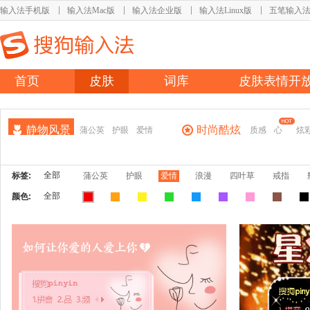
输入法手机版
输入法Mac版
输入法企业版
输入法Linux版
五笔输入
首页
皮肤
词库
皮肤表情开
静物风景
时尚酷炫
蒲公英
护眼
爱情
质感
心
炫
全部
标签:
蒲公英
护眼
爱情
浪漫
四叶草
戒指
全部
颜色: