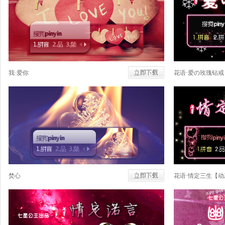
我·爱你
花语·爱の玫瑰钻
焚心
花语·情定三生【动