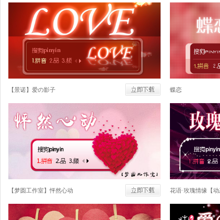
【景诺】爱の影子
蝶恋
【梦圆工作室】怦然心动
花语·玫瑰情缘【动