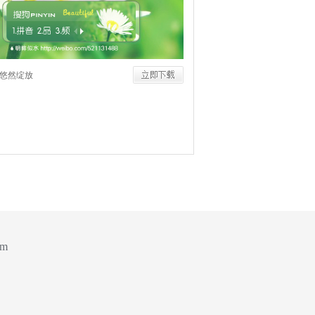
悠然绽放
om