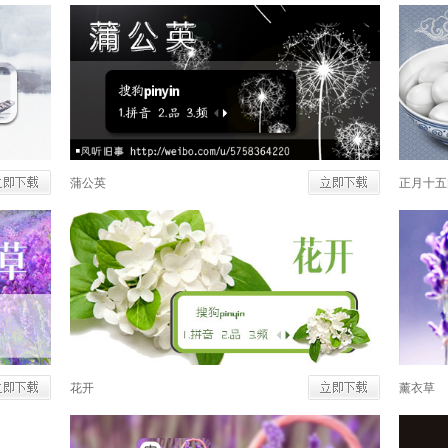
蒲公英
正月十五
花开
薰衣草