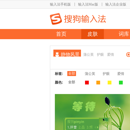
输入法手机版
输入法Mac版
输入法企业版
首页
皮肤
词库
静物风景
蒲公英
护眼
爱情
全部
标签:
蒲公英
护眼
爱情
全部
颜色: