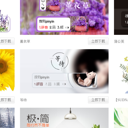
薰衣草
蒲公英
等待
【SUD