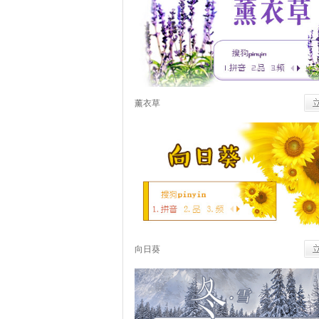
薰衣草
向日葵