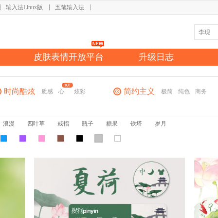
输入法Linux版
五笔输入法
皮肤表情开放平台
升级日志
时尚酷炫
简约主义
质感
心
炫彩
极简
纯色
商务
浪漫
四叶草
戒指
瓶子
糖果
铁塔
岁月