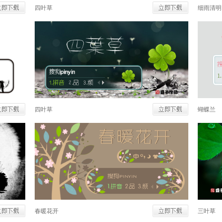
四叶草
细雨清明
四叶草
蝴蝶兰
春暖花开
三叶草