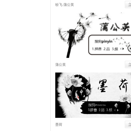
纷飞-蒲公英
蒲公英
墨荷