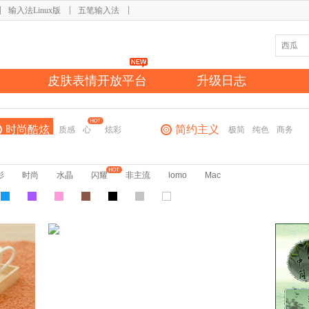
输入法Linux版
五笔输入法
皮肤表情开放平台
升级日志
时尚酷炫
简约主义
质感
心
炫彩
极简
纯色
商务
影
时尚
水晶
闪耀
非主流
lomo
Mac