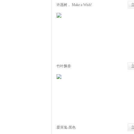
许愿树， Make a Wish!
竹叶飘香
爱哭鬼-黑色