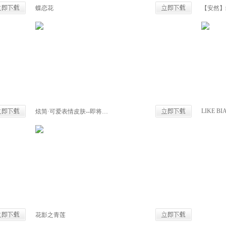
蝶恋花
【安然】
LIKE BI
炫简·可爱表情皮肤--即将开学
花影之青莲