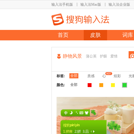
输入法手机版
输入法Mac版
输入法企业版
首页
皮肤
词库
静物风景
蒲公英
护眼
爱情
全部
标签:
质感
心
炫彩
光
全部
颜色: