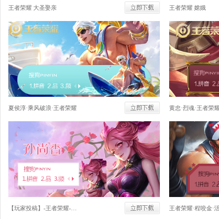
王者荣耀 大圣娶亲
王者荣耀 嫦娥
夏侯淳·乘风破浪·王者荣耀
黄忠·烈魂·王者荣
【玩家投稿】-王者荣耀-孙尚香
王者荣耀·程咬金·