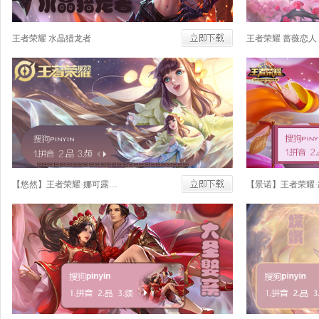
王者荣耀 水晶猎龙者
王者荣耀 蔷薇恋人
【悠然】王者荣耀·娜可露露·晚萤