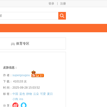
登录
注册
体育专区
皮肤信息：
作 者：
supergougou
下 载： 410133 次
时 间：2025-09-28 15:03:52
标 签：
中国
蓝色
静物
云朵
可爱
夏日
小狗
ins
分 享：