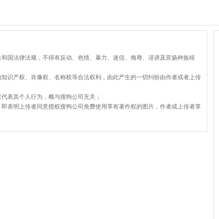
共和国法律法规，不得有反动、色情、暴力、迷信、侮辱、诽谤及宣扬种族歧
的知识产权、肖像权、名称权等合法权利，由此产生的一切纠纷由作者或者上传
仅代表其个人行为，概与搜狗公司无关；
，即表明上传者同意授权搜狗公司免费使用享有著作权的图片，作者或上传者享