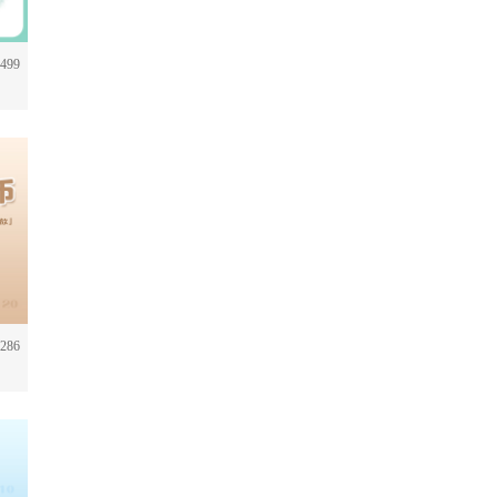
499
86