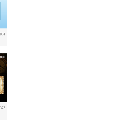
961
75