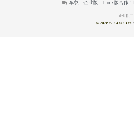
车载、企业版、Linux版合作：
企业推广
© 2026 SOGOU.COM