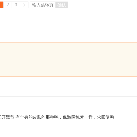
1
2
3
确认
五开黑节 有全身的皮肤的那种鸭，像游园惊梦一样，求回复鸭