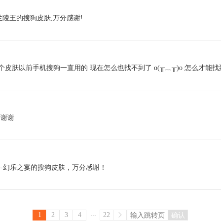
陵王的搜狗皮肤,万分感谢!
个皮肤以前手机搜狗一直用的 现在怎么也找不到了 o(╥﹏╥)o 怎么才能找
，谢谢
-幻乐之宴的搜狗皮肤，万分感谢！
...
1
2
3
4
22
确认