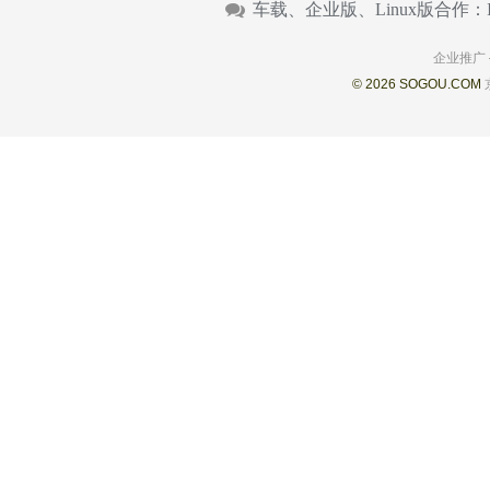
车载、企业版、Linux版合作：
企业推广
© 2026 SOGOU.COM