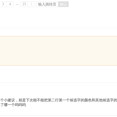
...
3
4
25
确认
个小建议，就是下次能不能把第二行第一个候选字的颜色和其他候选字的颜
选了哪一个呜呜呜