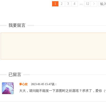
...
1
2
3
4
12
我要留言
已留言
掌心纹
2023-01-05 15:47说：
大大，请问能不能发一下原图时之祈愿瑶？求求了，爱你（づ￣3￣）づ╭～ http