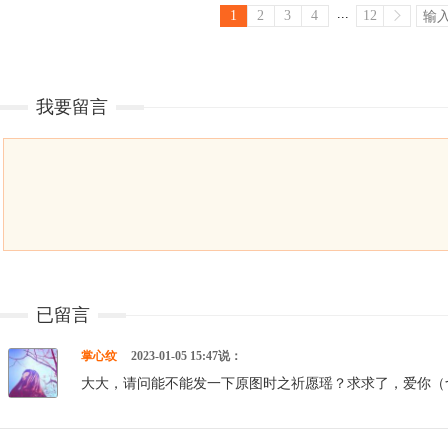
...
1
2
3
4
12
我要留言
已留言
掌心纹
2023-01-05 15:47说：
大大，请问能不能发一下原图时之祈愿瑶？求求了，爱你（づ￣3￣）づ╭～ http