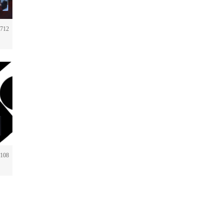
712
108