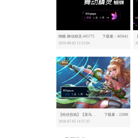
分享：
蝴蝶-舞动精灵-605775
下载量：405641
2019-09-02 13:52:04
2
分享：
【粉丝投稿】【菜鸟x】王者荣耀-王昭君精灵公主-582860
下载量：22088
2018-07-05 14:57:35