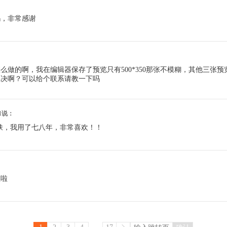
吗，非常感谢
么做的啊，我在编辑器保存了预览只有500*350那张不模糊，其他三张
解决啊？可以给个联系请教一下吗
:11说：
肤，我用了七八年，非常喜欢！！
：
啦啦
...