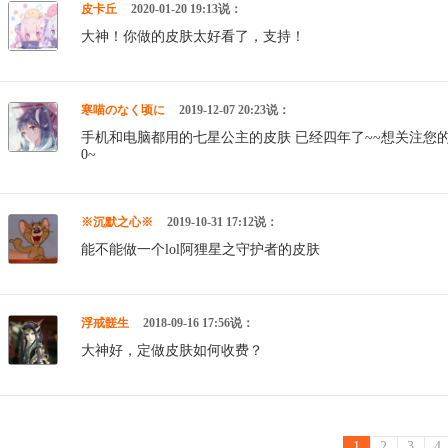
皮卡丘
2020-01-20 19:13说：
大神！你做的皮肤太好看了，支持！
寒喵のなく顷に
2019-12-07 20:23说：
手机和电脑都用的七星公主的皮肤 已经四年了~~想关注您的
0~
※沉默之心※
2019-10-31 17:12说：
能不能做一个lol阿狸星之守护者的皮肤
浮戒髊生
2018-09-16 17:56说：
大神好，定做皮肤如何收费？
1
2
3
4