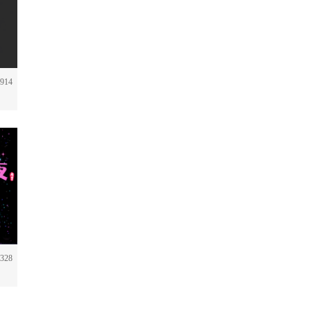
914
328