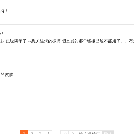
支持！
3说：
肤 已经四年了~~想关注您的微博 但是发的那个链接已经不能用了。。有最
：
者的皮肤
...
1
2
3
4
35
确认