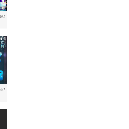
035
447