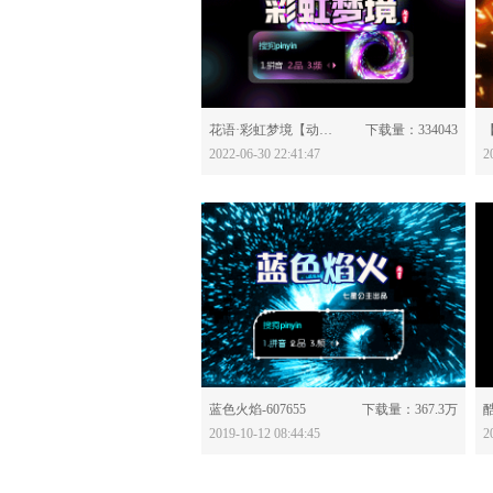
分享：
花语·彩虹梦境【动态】-628122
下载量：334043
2022-06-30 22:41:47
2
分享：
蓝色火焰-607655
下载量：367.3万
酷
2019-10-12 08:44:45
2