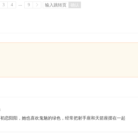
...
3
4
9
确认
：
的初恋阳阳，她也喜欢鬼魅的绿色，经常把射手座和天箭座摆在一起