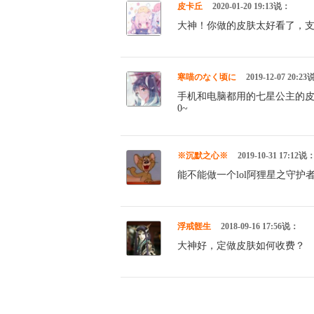
皮卡丘
2020-01-20 19:13说：
大神！你做的皮肤太好看了，
寒喵のなく顷に
2019-12-07 20:2
手机和电脑都用的七星公主的皮
0~
※沉默之心※
2019-10-31 17:12说
能不能做一个lol阿狸星之守护
浮戒髊生
2018-09-16 17:56说：
大神好，定做皮肤如何收费？