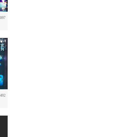
097
492