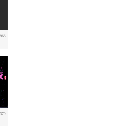
966
370