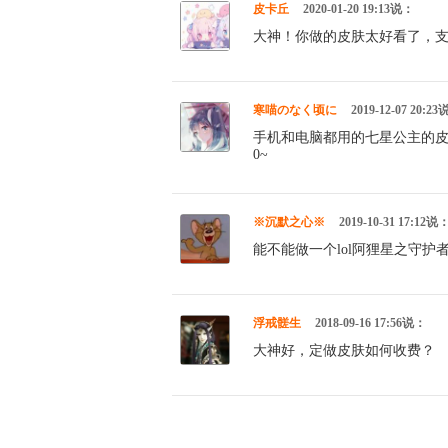
皮卡丘
2020-01-20 19:13说：
大神！你做的皮肤太好看了，
寒喵のなく顷に
2019-12-07 20:2
手机和电脑都用的七星公主的皮
0~
※沉默之心※
2019-10-31 17:12说
能不能做一个lol阿狸星之守护
浮戒髊生
2018-09-16 17:56说：
大神好，定做皮肤如何收费？