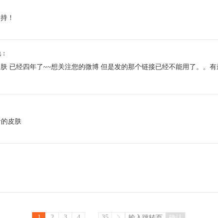
支持！
3说：
肤 已经四年了~~想关注您的微博 但是发的那个链接已经不能用了。。有最
：
者的皮肤
...
1
2
3
4
35
确认