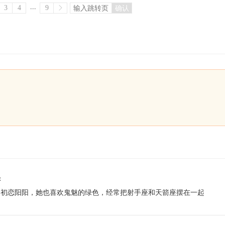
...
3
4
9
确认
：
的初恋阳阳，她也喜欢鬼魅的绿色，经常把射手座和天箭座摆在一起