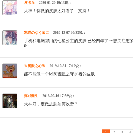
皮卡丘
2020-01-20 19:13说：
大神！你做的皮肤太好看了，支持！
寒喵のなく顷に
2019-12-07 20:23说：
手机和电脑都用的七星公主的皮肤 已经四年了~~想关注您的
0~
※沉默之心※
2019-10-31 17:12说：
能不能做一个lol阿狸星之守护者的皮肤
浮戒髊生
2018-09-16 17:56说：
大神好，定做皮肤如何收费？
1
2
3
4