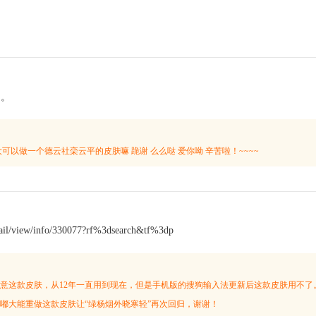
了。
可以做一个德云社栾云平的皮肤嘛 跪谢 么么哒 爱你呦 辛苦啦！~~~~
etail/view/info/330077?rf%3dsearch&tf%3dp
意这款皮肤，从12年一直用到现在，但是手机版的搜狗输入法更新后这款皮肤用不了
嘟大能重做这款皮肤让“绿杨烟外晓寒轻”再次回归，谢谢！