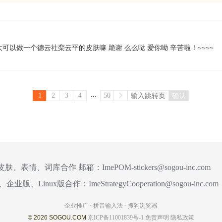
可以做一个德云社栾云平的皮肤嘛 跪谢 么么哒 爱你呦 辛苦啦！~~~~
...
1
2
3
4
50
确认
皮肤、表情、词库合作 邮箱：
ImePOM-stickers@sogou-inc.com
、企业版、Linux版合作：
ImeStrategyCooperation@sogou-inc.com
企业推广
-
拼音输入法
-
搜狗浏览器
© 2026 SOGOU.COM
京ICP备11001839号-1
免责声明
隐私政策