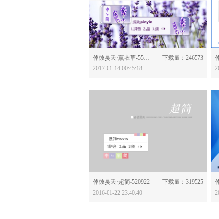
分享：
倬彼昊天·薰衣草-553377
下载量：246573
倬
2017-01-14 00:45:18
2
分享：
倬彼昊天·超简-520922
下载量：319525
倬
2016-01-22 23:40:40
2