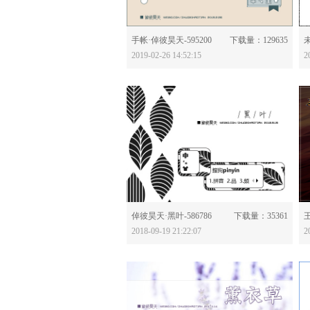
分享：
手帐·倬彼昊天-595200
下载量：129635
未
2019-02-26 14:52:15
2
分享：
倬彼昊天·黑叶-586786
下载量：35361
王
2018-09-19 21:22:07
2