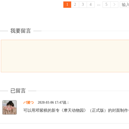
...
1
2
3
4
5
我要留言
已留言
バ淩つ
2020-03-06 17:47说：
可以用邓紫棋的新专《摩天动物园》（正式版）的封面制作