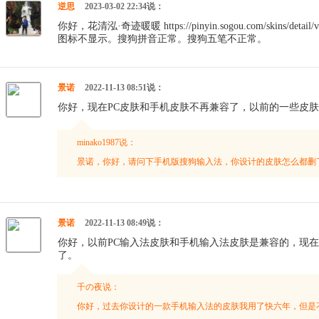
逆思
2023-03-02 22:34说：
你好，花清泓·奇迹暖暖 https://pinyin.sogou.com/skins/det
图标不显示。搜狗拼音正常。搜狗五笔不正常。
景诺
2022-11-13 08:51说：
你好，现在PC皮肤和手机皮肤不再兼容了，以前的一些皮
minako1987说：
景诺，你好，请问下手机版搜狗输入法，你设计的皮肤怎么都删
景诺
2022-11-13 08:49说：
你好，以前PC输入法皮肤和手机输入法皮肤是兼容的，现
了。
千の夜说：
你好，过去你设计的一款手机输入法的皮肤我用了快六年，但是不