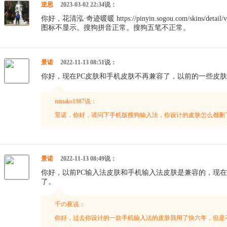
逆思
2023-03-02 22:34说：
你好，花清泓·奇迹暖暖 https://pinyin.sogou.com/skins/det
图标不显示。搜狗拼音正常。搜狗五笔不正常。
景诺
2022-11-13 08:51说：
你好，现在PC皮肤和手机皮肤不再兼容了，以前的一些皮
minako1987说：
景诺，你好，请问下手机版搜狗输入法，你设计的皮肤怎么都删
景诺
2022-11-13 08:49说：
你好，以前PC输入法皮肤和手机输入法皮肤是兼容的，现
了。
千の夜说：
你好，过去你设计的一款手机输入法的皮肤我用了快六年，但是不