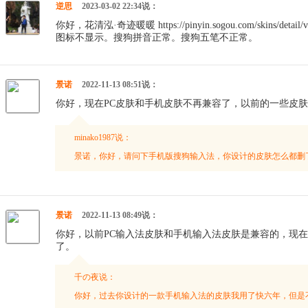
逆思
2023-03-02 22:34说：
你好，花清泓·奇迹暖暖 https://pinyin.sogou.com/skins/det
图标不显示。搜狗拼音正常。搜狗五笔不正常。
景诺
2022-11-13 08:51说：
你好，现在PC皮肤和手机皮肤不再兼容了，以前的一些皮
minako1987说：
景诺，你好，请问下手机版搜狗输入法，你设计的皮肤怎么都删
景诺
2022-11-13 08:49说：
你好，以前PC输入法皮肤和手机输入法皮肤是兼容的，现
了。
千の夜说：
你好，过去你设计的一款手机输入法的皮肤我用了快六年，但是不