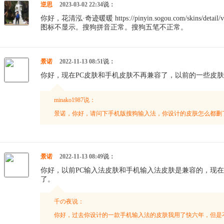
逆思
2023-03-02 22:34说：
你好，花清泓·奇迹暖暖 https://pinyin.sogou.com/skins/det
图标不显示。搜狗拼音正常。搜狗五笔不正常。
景诺
2022-11-13 08:51说：
你好，现在PC皮肤和手机皮肤不再兼容了，以前的一些皮
minako1987说：
景诺，你好，请问下手机版搜狗输入法，你设计的皮肤怎么都删
景诺
2022-11-13 08:49说：
你好，以前PC输入法皮肤和手机输入法皮肤是兼容的，现
了。
千の夜说：
你好，过去你设计的一款手机输入法的皮肤我用了快六年，但是不