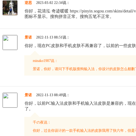
逆思
2023-03-02 22:34说：
你好，花清泓·奇迹暖暖 https://pinyin.sogou.com/skins/det
图标不显示。搜狗拼音正常。搜狗五笔不正常。
景诺
2022-11-13 08:51说：
你好，现在PC皮肤和手机皮肤不再兼容了，以前的一些皮
minako1987说：
景诺，你好，请问下手机版搜狗输入法，你设计的皮肤怎么都删
景诺
2022-11-13 08:49说：
你好，以前PC输入法皮肤和手机输入法皮肤是兼容的，现
了。
千の夜说：
你好，过去你设计的一款手机输入法的皮肤我用了快六年，但是不